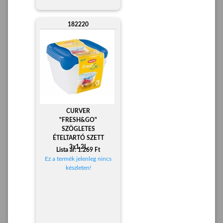
182220
CURVER
"FRESH&GO"
SZÖGLETES
ÉTELTARTÓ SZETT
3x1,2L
Lista ár: 1.269 Ft
Ez a termék jelenleg nincs
készleten!