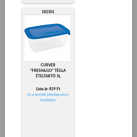
182301
CURVER
"FRESH&GO" TÉGLA
ÉTELTARTÓ 3L
Lista ár: 819 Ft
Ez a termék jelenleg nincs
készleten!