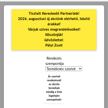
Tisztelt Kereskedő Partnerünk!
2026. augusztusi új akciónk elérhető, hűsítő
árakkal!
Várjuk szíves megrendeléseiket!
Köszönjük!
üdvözlettel:
Pályi Zsolt
Rendezés
szempontja:
Ár szerinti
rendezésnél
az akciós
termékek
mindig a lista
legelején
szerepelnek!