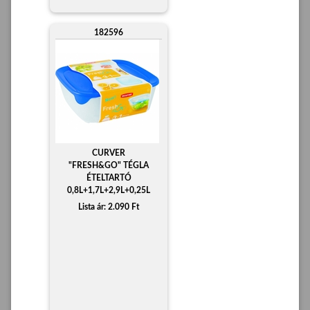
182596
CURVER
"FRESH&GO" TÉGLA
ÉTELTARTÓ
0,8L+1,7L+2,9L+0,25L
Lista ár: 2.090 Ft