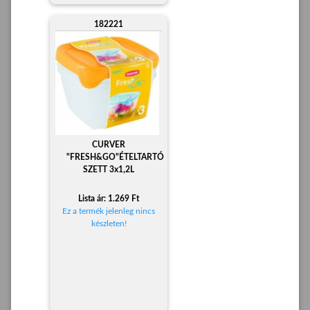
182221
CURVER
"FRESH&GO"ÉTELTARTÓ
SZETT 3x1,2L
Lista ár: 1.269 Ft
Ez a termék jelenleg nincs
készleten!