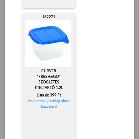
182271
CURVER
"FRESH&GO"
SZÖGLETES
ÉTELTARTÓ 1.2L
Lista ár: 399 Ft
Ez a termék jelenleg nincs
készleten!