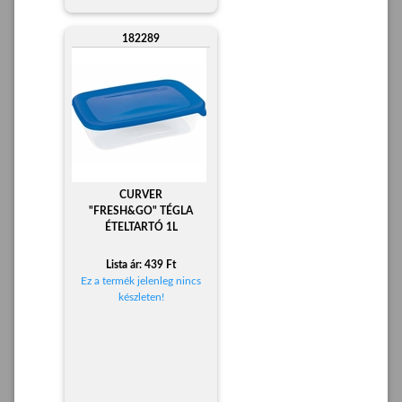
182289
CURVER
"FRESH&GO" TÉGLA
ÉTELTARTÓ 1L
Lista ár: 439 Ft
Ez a termék jelenleg nincs
készleten!