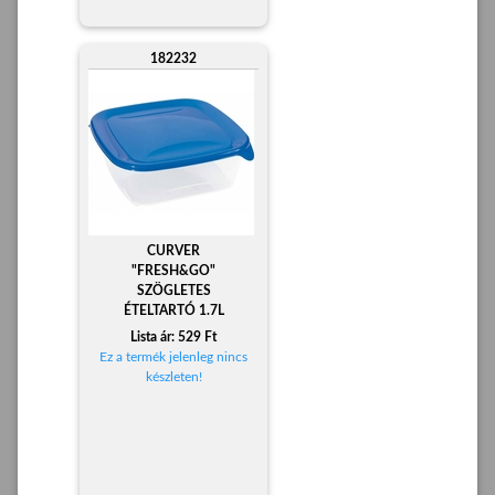
182232
CURVER
"FRESH&GO"
SZÖGLETES
ÉTELTARTÓ 1.7L
Lista ár: 529 Ft
Ez a termék jelenleg nincs
készleten!