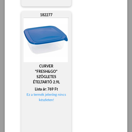
182277
CURVER
"FRESH&GO"
SZÖGLETES
ÉTELTARTÓ 2.9L
Lista ár: 769 Ft
Ez a termék jelenleg nincs
készleten!