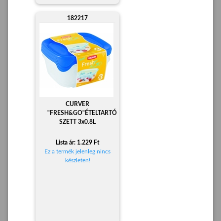
182217
CURVER
"FRESH&GO"ÉTELTARTÓ
SZETT 3x0.8L
Lista ár: 1.229 Ft
Ez a termék jelenleg nincs
készleten!