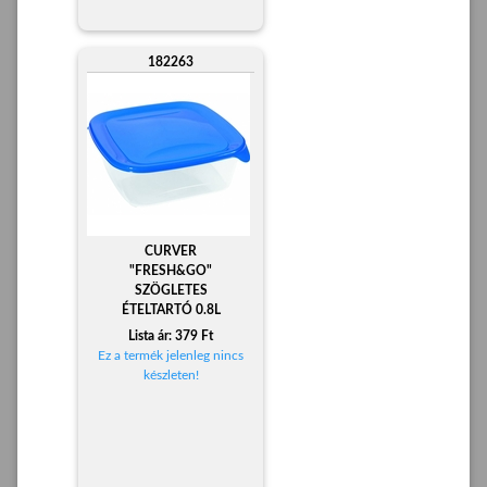
182263
CURVER
"FRESH&GO"
SZÖGLETES
ÉTELTARTÓ 0.8L
Lista ár: 379 Ft
Ez a termék jelenleg nincs
készleten!