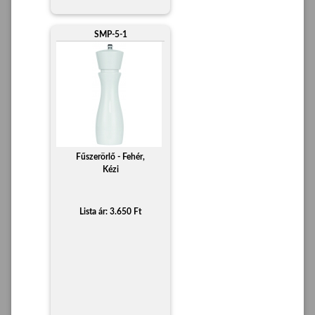
SMP-5-1
Fűszerörlő - Fehér,
Kézi
Lista ár: 3.650 Ft