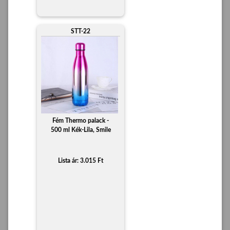
STT-22
Fém Thermo palack -
500 ml Kék-Lila, Smile
Lista ár: 3.015 Ft