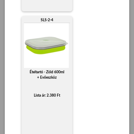
SLS-2-4
Ételtartó - Zöld 600ml
+ Evőeszköz
Lista ár: 2.380 Ft