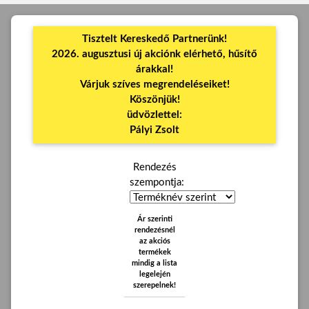
Tisztelt Kereskedő Partnerünk!
2026. augusztusi új akciónk elérhető, hűsítő
árakkal!
Várjuk szíves megrendeléseiket!
Köszönjük!
üdvözlettel:
Pályi Zsolt
Rendezés
szempontja:
Ár szerinti
rendezésnél
az akciós
termékek
mindig a lista
legelején
szerepelnek!