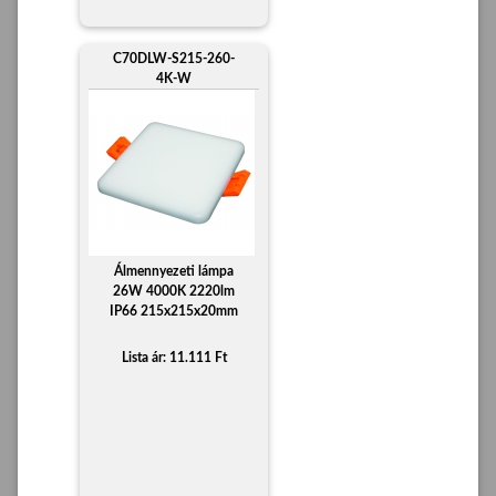
C70DLW-S215-260-
4K-W
Álmennyezeti lámpa
26W 4000K 2220lm
IP66 215x215x20mm
Lista ár: 11.111 Ft