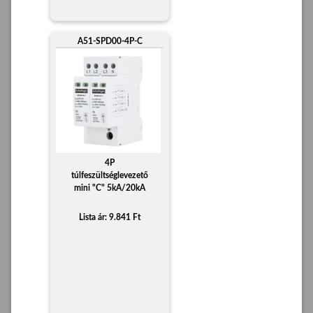
A51-SPD00-4P-C
4P
túlfeszültséglevezető
mini "C" 5kA/20kA
Lista ár: 9.841 Ft