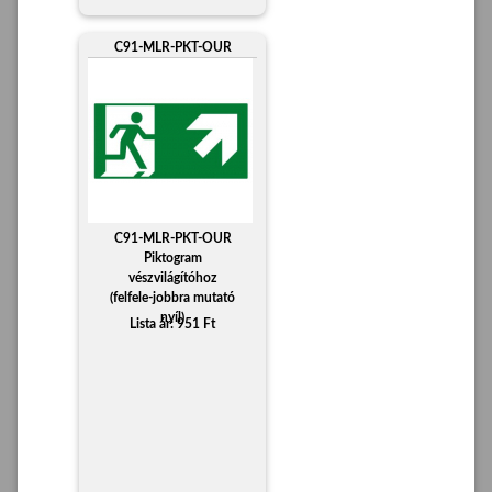
C91-MLR-PKT-OUR
C91-MLR-PKT-OUR
Piktogram
vészvilágítóhoz
(felfele-jobbra mutató
nyíl)
Lista ár: 951 Ft