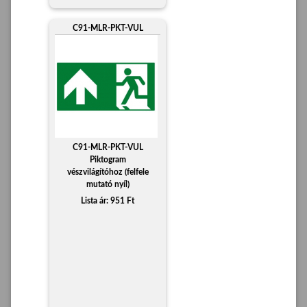
C91-MLR-PKT-VUL
C91-MLR-PKT-VUL
Piktogram
vészvilágítóhoz (felfele
mutató nyíl)
Lista ár: 951 Ft