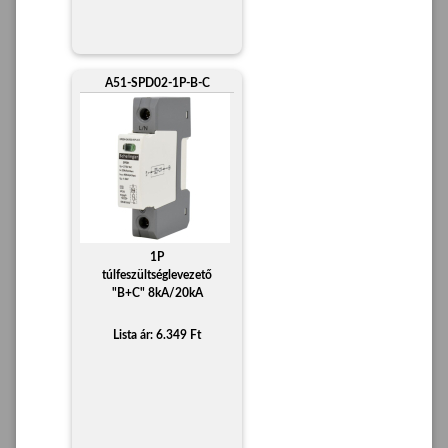
A51-SPD02-1P-B-C
1P
túlfeszültséglevezető
"B+C" 8kA/20kA
Lista ár: 6.349 Ft