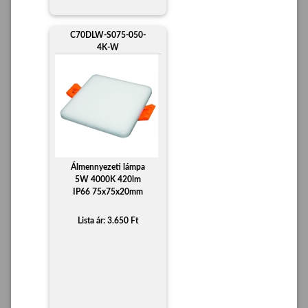
C70DLW-S075-050-
4K-W
Álmennyezeti lámpa
5W 4000K 420lm
IP66 75x75x20mm
Lista ár: 3.650 Ft