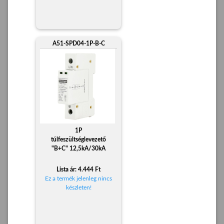
A51-SPD04-1P-B-C
1P
túlfeszültséglevezető
"B+C" 12,5kA/30kA
Lista ár: 4.444 Ft
Ez a termék jelenleg nincs
készleten!