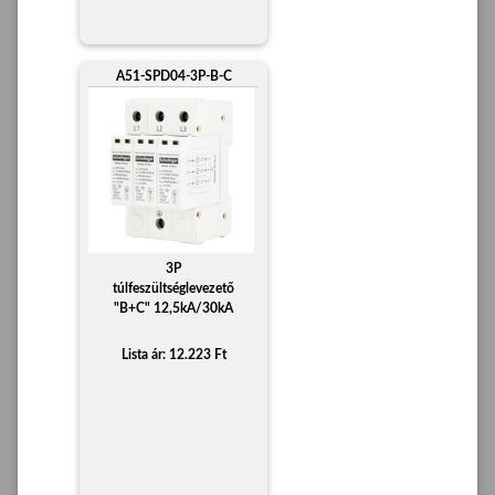
A51-SPD04-3P-B-C
3P
túlfeszültséglevezető
"B+C" 12,5kA/30kA
Lista ár: 12.223 Ft