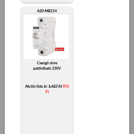
A20-MB214
Csengő sínre
pattintható 230V
Akciós lista ár:
1.427 Ft
951
Ft