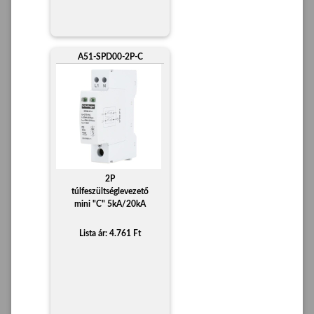
A51-SPD00-2P-C
2P
túlfeszültséglevezető
mini "C" 5kA/20kA
Lista ár: 4.761 Ft