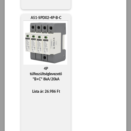
A51-SPD02-4P-B-C
4P
túlfeszültséglevezető
"B+C" 8kA/20kA
Lista ár: 26.986 Ft