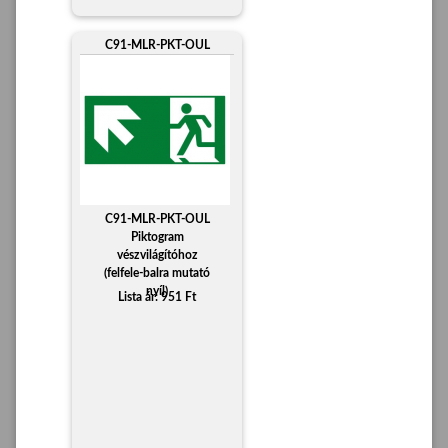
C91-MLR-PKT-OUL
C91-MLR-PKT-OUL
Piktogram
vészvilágítóhoz
(felfele-balra mutató
nyíl)
Lista ár: 951 Ft