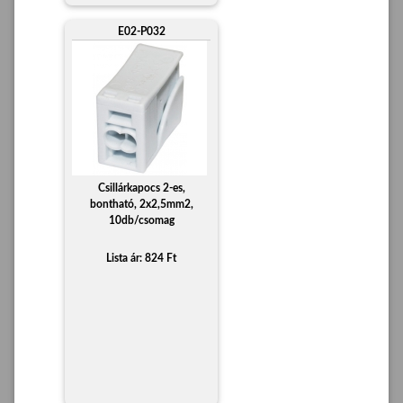
E02-P032
Csillárkapocs 2-es,
bontható, 2x2,5mm2,
10db/csomag
Lista ár: 824 Ft