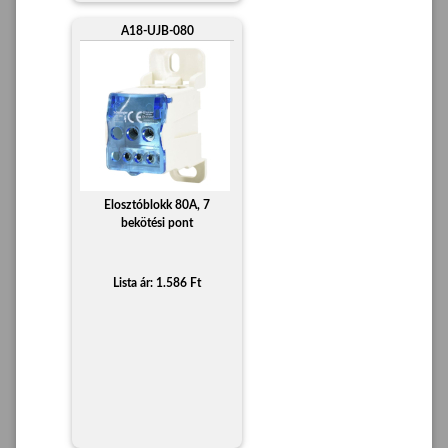
A18-UJB-080
Elosztóblokk 80A, 7
bekötési pont
Lista ár: 1.586 Ft