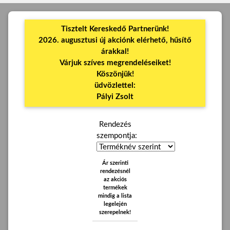
Tisztelt Kereskedő Partnerünk!
2026. augusztusi új akciónk elérhető, hűsítő
árakkal!
Várjuk szíves megrendeléseiket!
Köszönjük!
üdvözlettel:
Pályi Zsolt
Rendezés
szempontja:
Ár szerinti
rendezésnél
az akciós
termékek
mindig a lista
legelején
szerepelnek!