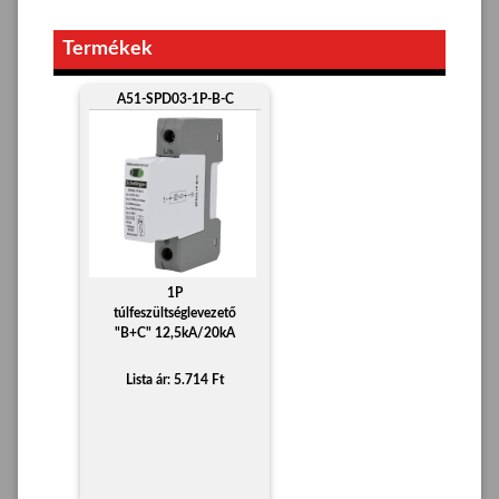
Termékek
A51-SPD03-1P-B-C
1P
túlfeszültséglevezető
"B+C" 12,5kA/20kA
Lista ár: 5.714 Ft