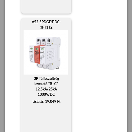
A52-SPDGDT-DC-
3PT1T2
3P Túlfeszültség
levezető "B+C"
12,5kA/25kA
1000V/DC
Lista ár: 19.049 Ft