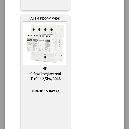
A51-SPD04-4P-B-C
4P
túlfeszültséglevezető
"B+C" 12,5kA/30kA
Lista ár: 19.049 Ft