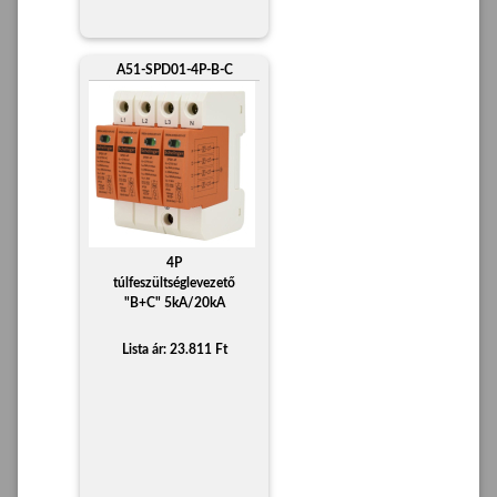
A51-SPD01-4P-B-C
4P
túlfeszültséglevezető
"B+C" 5kA/20kA
Lista ár: 23.811 Ft