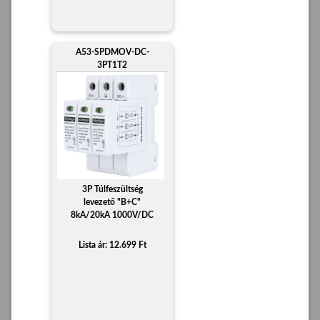
A53-SPDMOV-DC-
3PT1T2
3P Túlfeszültség
levezető "B+C"
8kA/20kA 1000V/DC
Lista ár: 12.699 Ft