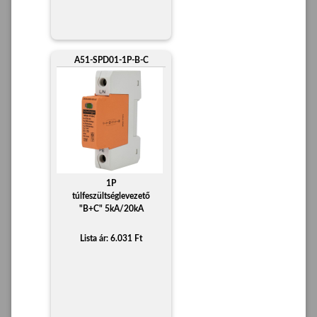
A51-SPD01-1P-B-C
1P
túlfeszültséglevezető
"B+C" 5kA/20kA
Lista ár: 6.031 Ft