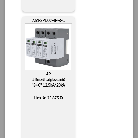
A51-SPD03-4P-B-C
4P
túlfeszültséglevezető
"B+C" 12,5kA/20kA
Lista ár: 25.875 Ft