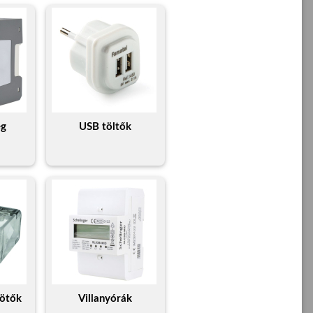
ég
USB töltők
ötők
Villanyórák