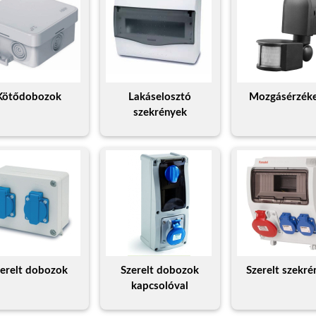
Kötődobozok
Lakáselosztó
Mozgásérzék
szekrények
zerelt dobozok
Szerelt dobozok
Szerelt szekr
kapcsolóval