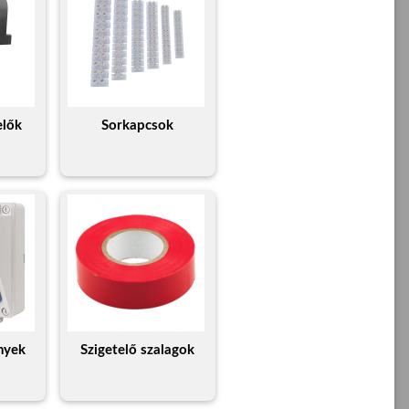
elők
Sorkapcsok
ények
Szigetelő szalagok