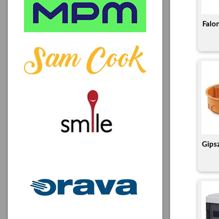
Falo
Gips