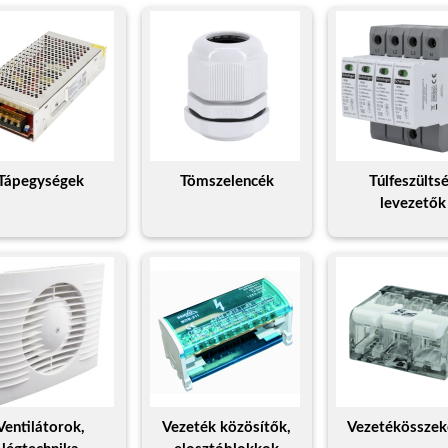
Tápegységek
Tömszelencék
Túlfeszülts
levezetők
Ventilátorok,
Vezeték közösítők,
Vezetékösszek