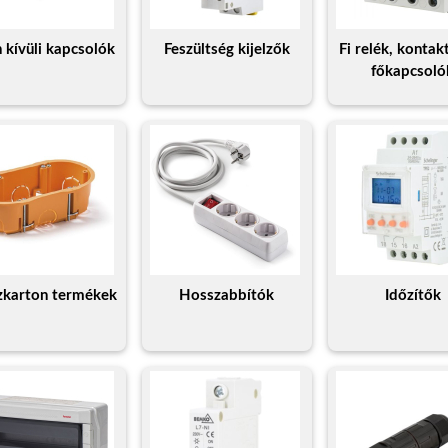
n kívüli kapcsolók
Feszültség kijelzők
Fi relék, kontak
főkapcsoló
zkarton termékek
Hosszabbítók
Időzítők