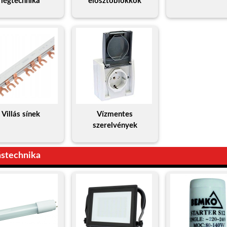
légtechnika
elosztóblokkok
Villás sínek
Vízmentes
szerelvények
ástechnika