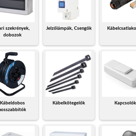
ari szekrények,
Jelzőlámpák, Csengők
Kábelcsatlak
dobozok
Kábeldobos
Kábelkötegelők
Kapcsoló
hosszabbítók