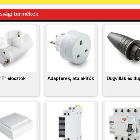
ossági termékek
"T" elosztók
Adapterek, átalakítók
Dugvillák és du