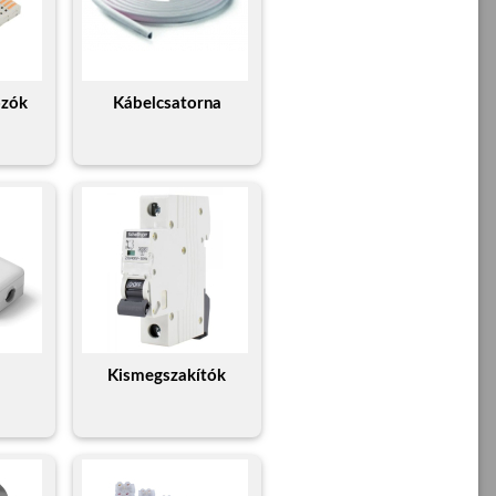
ozók
Kábelcsatorna
k
Kismegszakítók