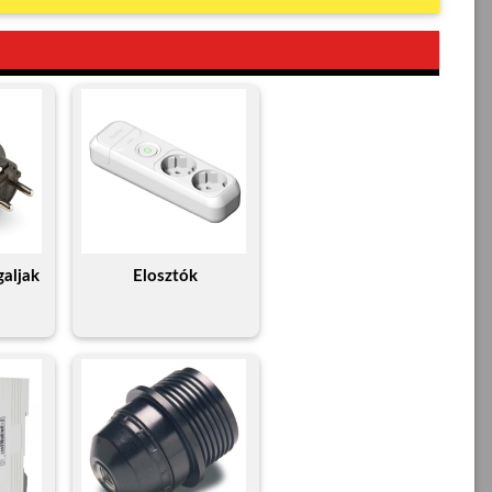
galjak
Elosztók