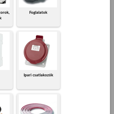
torok,
Foglalatok
k
Ipari csatlakozók