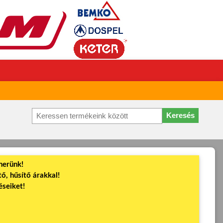
nerünk!
ő, hűsítő árakkal!
éseiket!